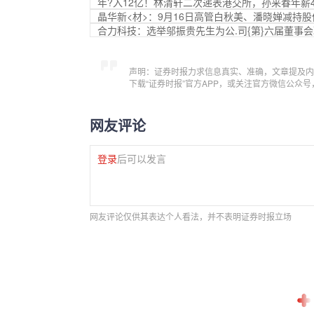
年?入12亿！林清轩二次递表港交所，孙来春年薪4
晶华新<材>：9月16日高管白秋美、潘晓婵减持股份
合力科技：选举邬振贵先生为公.司{第}六届董事
声明：证券时报力求信息真实、准确，文章提及内
下载“证券时报”官方APP，或关注官方微信公众
网友评论
登录
后可以发言
网友评论仅供其表达个人看法，并不表明证券时报立场