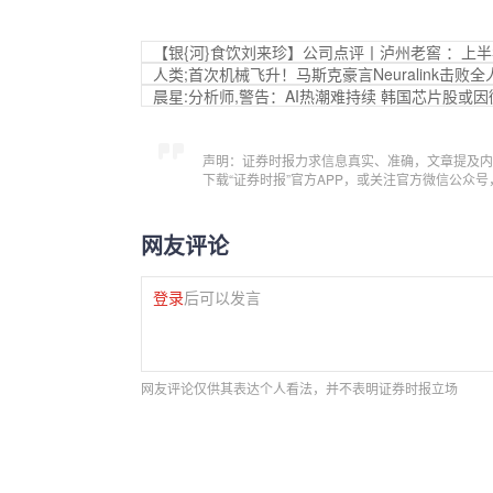
【银{河}食饮刘来珍】公司点评丨泸州老窖 ：上
人类;首次机械飞升！马斯克豪言Neuralink击败全
晨星:分析师,警告：AI热潮难持续 韩国芯片股或
声明：证券时报力求信息真实、准确，文章提及内
下载“证券时报”官方APP，或关注官方微信公众
网友评论
登录
后可以发言
网友评论仅供其表达个人看法，并不表明证券时报立场