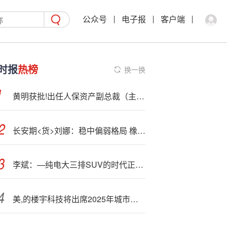
公众号
电子报
客户端
时报
热榜
换一换
黄明获批!出任人保资产副总裁（主持工作）
长安期<货>刘娜：稳中偏弱格局 橡胶上有压力
李斌：—纯电大三排SUV的时代正在到来，时间证明蔚来的坚持是正确的
美,的楼宇科技将出席2025年城市轨道交通绿色低碳发展交流大会